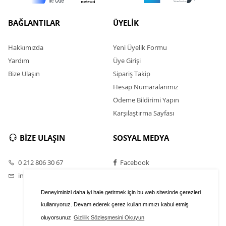
BAĞLANTILAR
ÜYELİK
Hakkımızda
Yeni Üyelik Formu
Yardım
Üye Girişi
Bize Ulaşın
Sipariş Takip
Hesap Numaralarımız
Ödeme Bildirimi Yapın
Karşılaştırma Sayfası
BİZE ULAŞIN
SOSYAL MEDYA
0 212 806 30 67
Facebook
info@hobygames.com
Twitter
Instagram
Deneyiminizi daha iyi hale getirmek için bu web sitesinde çerezleri
Youtube
kullanıyoruz. Devam ederek çerez kullanımımızı kabul etmiş
oluyorsunuz
Gizlilik Sözleşmesini Okuyun