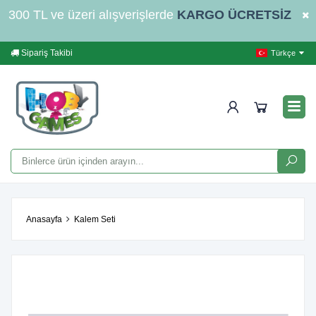
300 TL ve üzeri alışverişlerde
KARGO ÜCRETSİZ
Sipariş Takibi
Yardım
İleti
Türkçe
Anasayfa
Kalem Seti