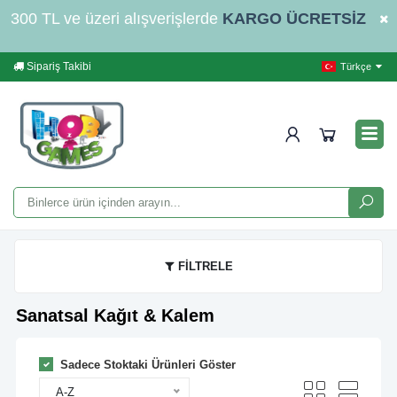
300 TL ve üzeri alışverişlerde
KARGO ÜCRETSİZ
Sipariş Takibi
Yardım
İleti
Türkçe
FİLTRELE
Sanatsal Kağıt & Kalem
Sadece Stoktaki Ürünleri Göster
A-Z