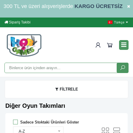
300 TL ve üzeri alışverişlerde
KARGO ÜCRETSİZ
Sipariş Takibi
Yardım
İleti
Türkçe
FİLTRELE
Diğer Oyun Takımları
Sadece Stoktaki Ürünleri Göster
A-Z