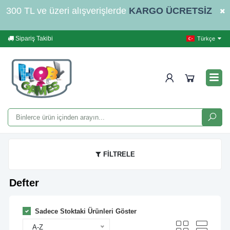
300 TL ve üzeri alışverişlerde
KARGO ÜCRETSİZ
Sipariş Takibi
Yardım
İleti
Türkçe
FİLTRELE
Defter
Sadece Stoktaki Ürünleri Göster
A-Z