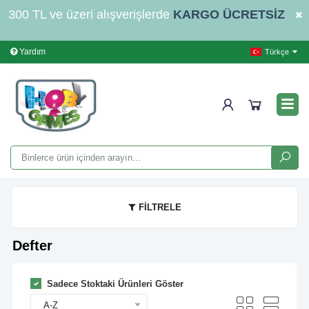
300 TL ve üzeri alışverişlerde
KARGO ÜCRETSİZ
Yardım
İletişim
Hak
Türkçe
FİLTRELE
Defter
Sadece Stoktaki Ürünleri Göster
A-Z