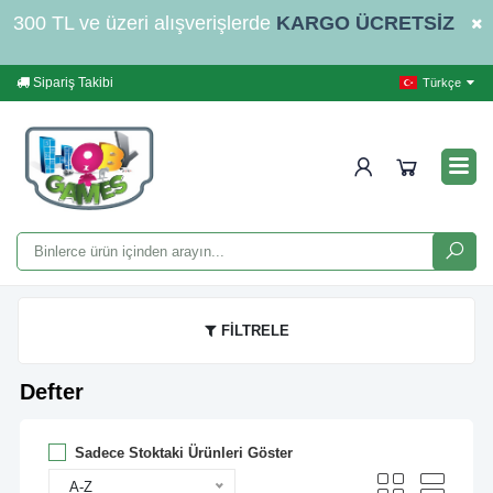
300 TL ve üzeri alışverişlerde
KARGO ÜCRETSİZ
Sipariş Takibi
Yardım
İleti
Türkçe
FİLTRELE
Defter
Sadece Stoktaki Ürünleri Göster
A-Z