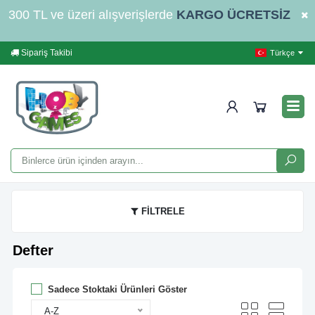
300 TL ve üzeri alışverişlerde
KARGO ÜCRETSİZ
Sipariş Takibi
Yardım
İleti
Türkçe
FİLTRELE
Defter
Sadece Stoktaki Ürünleri Göster
A-Z