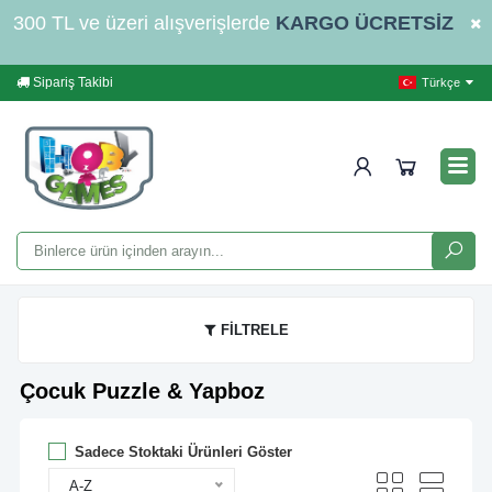
300 TL ve üzeri alışverişlerde
KARGO ÜCRETSİZ
Sipariş Takibi
Yardım
İleti
Türkçe
FİLTRELE
Çocuk Puzzle & Yapboz
Sadece Stoktaki Ürünleri Göster
A-Z