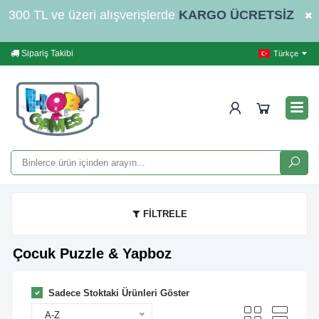
300 TL ve üzeri alışverişlerde
KARGO ÜCRETSİZ
Sipariş Takibi
Yardım
İleti
Türkçe
FİLTRELE
Çocuk Puzzle & Yapboz
Sadece Stoktaki Ürünleri Göster
A-Z