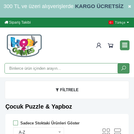
300 TL ve üzeri alışverişlerde
KARGO ÜCRETSİZ
Sipariş Takibi
Yardım
İleti
Türkçe
FİLTRELE
Çocuk Puzzle & Yapboz
Sadece Stoktaki Ürünleri Göster
A-Z